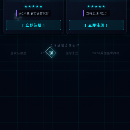
提出问题的人 应给出回复
2026
#
巴斯
#
詹尼
#
声明
#
批评
#
仇恨
#
蒂诺
#
10
问题
#
国际足联
#
世界杯
#
长文
#
因凡蒂诺
#
主席
#
特巴斯
23
7月23日：足坛三炸！齐祖正式
07月
执教法国队，西甲怒怼FIFA扩
2026