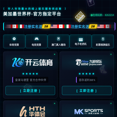
首页
/
包含"蒂诺"标签的文章
28
西甲主席：因凡蒂诺不该诋毁
07月