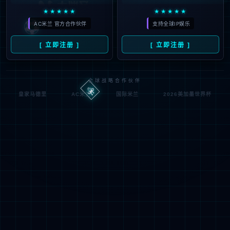
3老将，曼联这波操作藏深意?
2026
#
中场
#
曼联
#
欧冠
#
拉门斯
#
希顿
#
约翰
29
斯通
#
老将
#
达洛
#
埃德松
#
门将
05
曼联官宣续约老将！小妖不愿
06月
替补预计夏窗转会离队，奥纳
2026