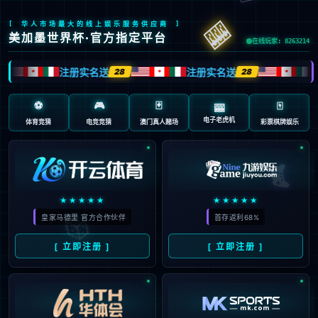
首页
/
包含"哲凯"标签的文章
17
拒绝卖给巴萨！马竞放行阿尔
07月