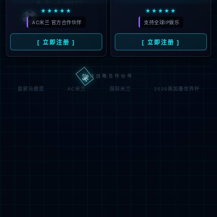
瓦雷斯赴英超，阿森纳迎重磅
2026
引援机遇
#
马竞
#
英超
#
勒沃库森
#
阿森纳
#
巴塞罗
23
那
#
马德里竞技
#
赖什
#
阿尔瓦雷斯
#
巴萨
#
哲凯
16
8500万转向德甲新星！阿森纳
07月
放弃阿尔瓦雷斯，夺冠中锋大
2026