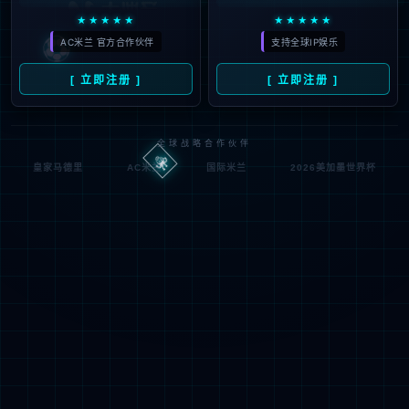
当加布里埃尔在布达佩斯决赛夜罚丢那粒决定命运的点球，无
数枪迷的心也随之坠入谷底。距离那座梦寐以求的大耳朵杯仅
一步之遥，却再度与欧冠荣耀失之交臂，这份遗憾如同芒刺，
深深扎在每一个阿森纳人的心中。球队历史上欧冠参赛次数最
多却无冠的尴尬纪录，像一道魔咒，让夺冠的狂喜迅速褪去，
只剩下冰冷的清醒。
正是这份刺痛，成为了阿森纳管理层今夏做出震惊足坛决策的
起点。他们没有时间沉溺于伤感，一份涉及至少8名球员的“清