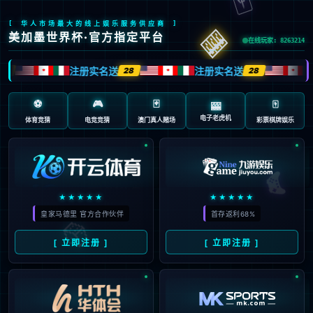
首页
/
欧冠
/
内容详情
阿森纳狠下决心！清退8人筹2亿，
全力备战豪购！
admin
2026-06-04
36