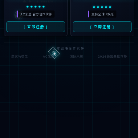
马，年薪低于姆巴佩，阿森纳
2026
计划落空
#
维尼修斯
#
欧冠
#
罗马
#
阿森纳
#
续约
#
4
姆巴佩
#
皇马
#
巨星
#
年薪
#
消息资讯
#
穆里
尼奥
07
就在刚刚欧冠预测：斯巴达1-2
08月
里昂，奥林匹亚2-1奈梅亨，圣
2026