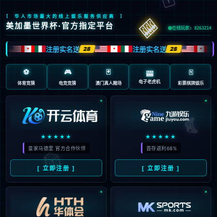
首页
/
欧冠
07
尘埃落定！1.4亿巨星续约皇
08月